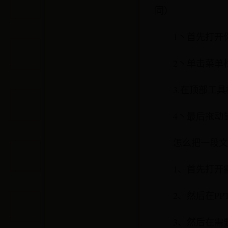
同）
1丶首先打开
2丶单击菜单
3.在顶部工具
4丶最后拖动
怎么把一段文
1、首先打开
2、然后在P
3、然后在需