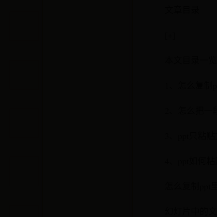
文章目录
[+]
本文目录一览
1、怎么复制p
2、怎么把一
3、ppt只粘
4、ppt如何
怎么复制ppt
幻灯片中的文