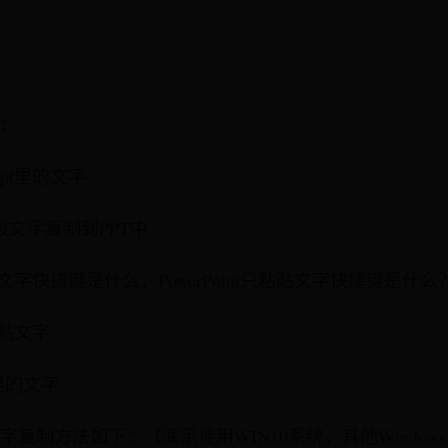
：
pt里的文字
段文字复制到PPT中
贴文字快捷键是什么，PowerPoint只粘贴文字快捷键是什么
粘贴文字
里的文字
字复制方法如下：（演示使用WIN10系统，其他Window