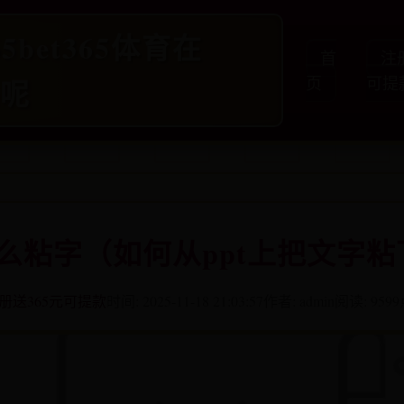
5bet365体育在
首
注
骗呢
页
可提
怎么粘字（如何从ppt上把文字
册送365元可提款
时间: 2025-11-18 21:03:57
作者: admin
阅读: 9599