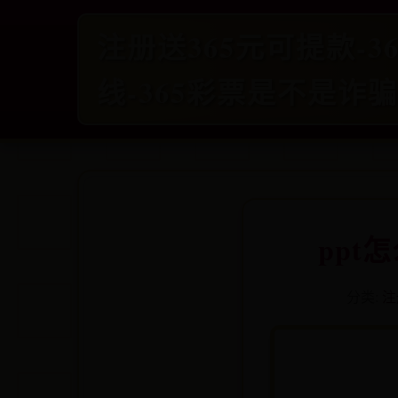
注册送365元可提款-36
线-365彩票是不是诈
ppt
分类:
注