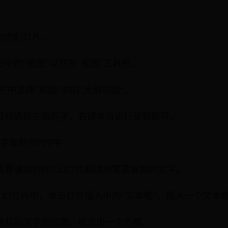
你的幻灯片。
栏中的“视图”以打开“视图”工具栏。
栏中选择”视图“中的”大纲视图“。
鼠标选择左侧的字，右键单击进行复制即可。
字复制到PPT中
需要编辑的PPT幻灯片和找到需要复制的文字。
PT幻灯片中，单击打开插入中的“文本框”，插入一个文本
要粘贴文字的位置，框选出一个方框。