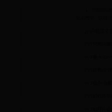
4、然后去到
文本框中，这样就
ppt只粘贴文
PPT常用快
PPT最大化P
PPT还原PP
PPT显示/隐
PPT幻灯片布
PPT幻灯片设