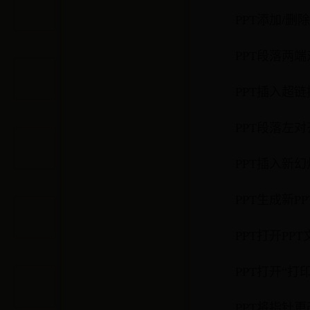
PPT添加/删
PPT段落两端
PPT插入超链
PPT段落左对
PPT插入新幻
PPT生成新P
PPT打开PP
PPT打开“打
PPT将指针更