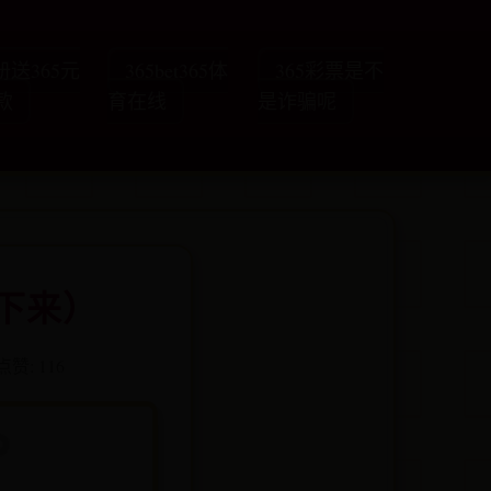
册送365元
365bet365体
365彩票是不
款
育在线
是诈骗呢
粘下来）
点赞: 116